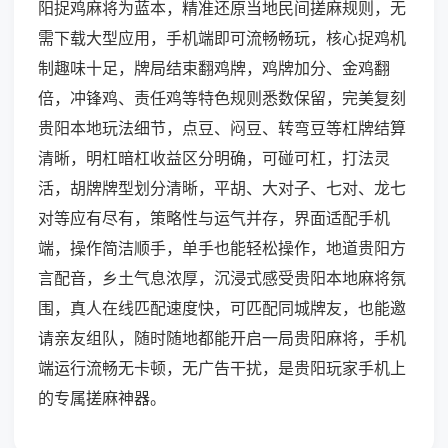
阳捉鸡麻将为蓝本，精准还原当地民间搓麻规则，无
需下载大型应用，手机端即可流畅畅玩，核心捉鸡机
制趣味十足，牌局结束翻鸡牌，鸡牌加分、金鸡翻
倍，冲锋鸡、责任鸡等特色规则悉数保留，完美复刻
贵阳本地玩法细节，点豆、闷豆、转弯豆等杠牌结算
清晰，明杠暗杠收益区分明确，可碰可杠，打法灵
活，胡牌牌型划分清晰，平胡、大对子、七对、龙七
对等应有尽有，策略性与运气并存，界面适配手机
端，操作简洁顺手，单手也能轻松操作，地道贵阳方
言配音，乡土气息浓厚，沉浸式感受贵阳本地麻将氛
围，真人在线匹配速度快，可匹配同城牌友，也能邀
请亲友组队，随时随地都能开启一局贵阳麻将，手机
端运行流畅无卡顿，无广告干扰，是贵阳玩家手机上
的专属搓麻神器。