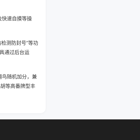
及快速自摸等操
防检测防封号”等功
工具通过后台运
翻鸟随机加分，兼
碰胡等高番牌型丰