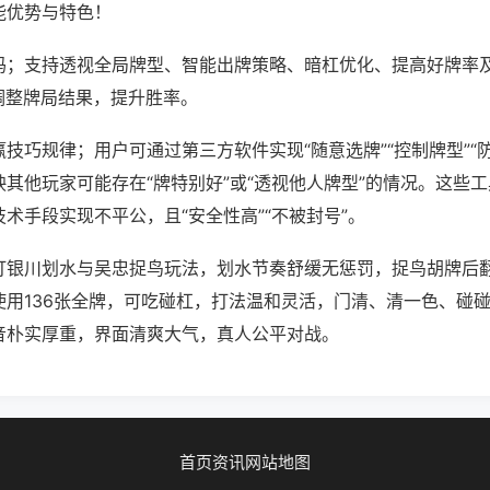
能优势与特色！
吗；支持透视全局牌型、智能出牌策略、暗杠优化、提高好牌率
调整牌局结果，提升胜率。
技巧规律；用户可通过第三方软件实现“随意选牌”“控制牌型”“
其他玩家可能存在“牌特别好”或“透视他人牌型”的情况。这些
术手段实现不平公，且“安全性高”“不被封号”。
打银川划水与吴忠捉鸟玩法，划水节奏舒缓无惩罚，捉鸟胡牌后
使用136张全牌，可吃碰杠，打法温和灵活，门清、清一色、碰
音朴实厚重，界面清爽大气，真人公平对战。
首页
资讯
网站地图