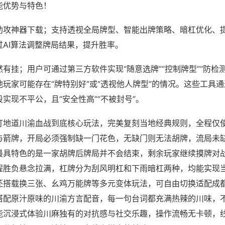
能优势与特色！
助攻神器下载；支持透视全局牌型、智能出牌策略、暗杠优化、
过AI算法调整牌局结果，提升胜率。
有挂；用户可通过第三方软件实现“随意选牌”“控制牌型”“防检
玩家可能存在“牌特别好”或“透视他人牌型”的情况。这些工具
实现不平公，且“安全性高”“不被封号”。
打地道川渝血战到底核心玩法，完美复刻当地经典规则，全程仅
与箭牌，开局必须强制缺一门花色，无缺门则无法胡牌，流局未
最具特色的是一家胡牌后牌局并不会结束，剩余玩家继续摸牌对
程胜负悬念拉满，杠牌分为刮风明杠和下雨暗杠两种，均能实现
还搭载换三张、幺鸡万能牌等多元变体玩法，可自由切换适配成
搭配原汁原味的川渝方言配音，每一句台词都充满热辣的川味，
能沉浸式体验川麻独有的对抗感与社交乐趣，操作流畅无卡顿，