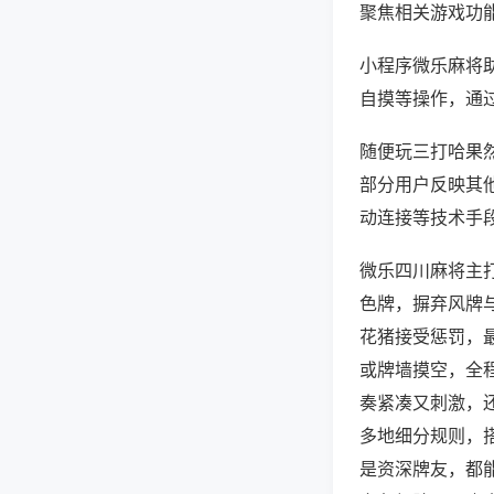
聚焦相关游戏功
小程序微乐麻将
自摸等操作，通
随便玩三打哈果然
部分用户反映其他
动连接等技术手段
微乐四川麻将主
色牌，摒弃风牌
花猪接受惩罚，
或牌墙摸空，全
奏紧凑又刺激，
多地细分规则，
是资深牌友，都