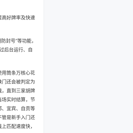
提高好牌率及快速
测防封号”等功能，
通过后台运行、自
使用筒条万核心花
缺门还会被判定为
战，直到三家胡牌
当场实时结算，节
都、宜宾、自贡等
不管是新手入门还
线上匹配速度快，