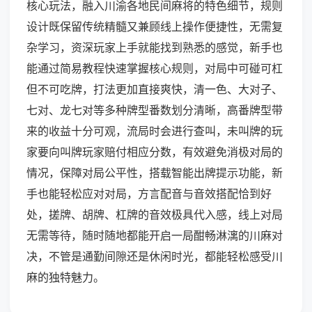
核心玩法，融入川渝各地民间麻将的特色细节，规则
设计既保留传统精髓又兼顾线上操作便捷性，无需复
杂学习，资深玩家上手就能找到熟悉的感觉，新手也
能通过简易教程快速掌握核心规则，对局中可碰可杠
但不可吃牌，打法更加直接爽快，清一色、大对子、
七对、龙七对等多种牌型番数划分清晰，高番牌型带
来的收益十分可观，流局时会进行查叫，未叫牌的玩
家要向叫牌玩家赔付相应分数，有效避免消极对局的
情况，保障对局公平性，搭载智能出牌提示功能，新
手也能轻松应对对局，方言配音与音效搭配恰到好
处，搓牌、胡牌、杠牌的音效极具代入感，线上对局
无需等待，随时随地都能开启一局酣畅淋漓的川麻对
决，不管是通勤间隙还是休闲时光，都能轻松感受川
麻的独特魅力。