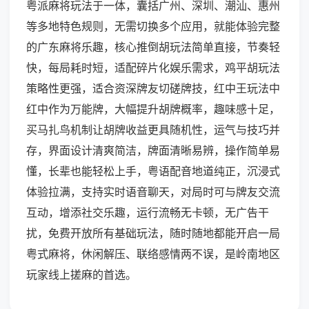
粤派麻将玩法于一体，囊括广州、深圳、潮汕、惠州
等多地特色规则，无需切换多个应用，就能体验完整
的广东麻将乐趣，核心推倒胡玩法简单直接，节奏轻
快，每局耗时短，适配碎片化娱乐需求，鸡平胡玩法
策略性更强，适合资深牌友切磋牌技，红中王玩法中
红中作为万能牌，大幅提升胡牌概率，趣味感十足，
买马扎鸟机制让胡牌收益更具随机性，运气与技巧并
存，界面设计清爽简洁，牌面清晰易辨，操作简单易
懂，长辈也能轻松上手，粤语配音地道纯正，沉浸式
体验拉满，支持实时语音聊天，对局时可与牌友交流
互动，增添社交乐趣，运行流畅无卡顿，无广告干
扰，免费开放所有基础玩法，随时随地都能开启一局
粤式麻将，休闲解压、联络感情两不误，是岭南地区
玩家线上搓麻的首选。