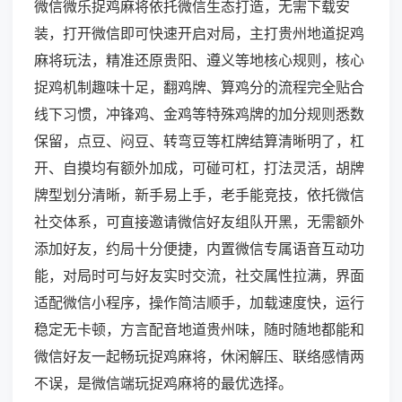
微信微乐捉鸡麻将依托微信生态打造，无需下载安
装，打开微信即可快速开启对局，主打贵州地道捉鸡
麻将玩法，精准还原贵阳、遵义等地核心规则，核心
捉鸡机制趣味十足，翻鸡牌、算鸡分的流程完全贴合
线下习惯，冲锋鸡、金鸡等特殊鸡牌的加分规则悉数
保留，点豆、闷豆、转弯豆等杠牌结算清晰明了，杠
开、自摸均有额外加成，可碰可杠，打法灵活，胡牌
牌型划分清晰，新手易上手，老手能竞技，依托微信
社交体系，可直接邀请微信好友组队开黑，无需额外
添加好友，约局十分便捷，内置微信专属语音互动功
能，对局时可与好友实时交流，社交属性拉满，界面
适配微信小程序，操作简洁顺手，加载速度快，运行
稳定无卡顿，方言配音地道贵州味，随时随地都能和
微信好友一起畅玩捉鸡麻将，休闲解压、联络感情两
不误，是微信端玩捉鸡麻将的最优选择。