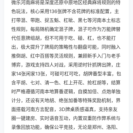
微乐河南麻将是深度还原中原地区经典麻将规则的特
色玩法，核心采用136张牌不含花牌的标准配置，主
打带混、带跑、捉五魁、杠呲、黑七等河南本土标志
性规则，每局随机确定混子牌，混子可作为万能牌替
代任意牌组胡，但不可用于吃、碰、杠，也不能打
出，极大提升了牌局的策略性与翻盘可能，同时融入
推倒胡、红中百搭等灵活规则，兼顾新手入门与老手
博弈，游戏支持四人对战，采用逆时针抓牌出牌，庄
家14张闲家13张，可碰可杠可吃，胡牌番型丰富，包
含平胡、七对、清一色、杠上开花、抢杠胡等，结算
时严格遵循河南本地算番逻辑，自摸加倍、点炮单独
计分，还设有天地胡、绝张加番等特殊奖励机制，界
面搭载河南方言配音，3D牌桌质感逼真，支持亲友
圈一键建房、实时语音互动，内置双重防作弊系统与
录像回放功能，确保公平竞技，无论是郑州、洛阳、