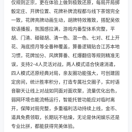
仅规则正宗，更在体验上做到极致还原，每局开局掷
骰定庄、开牌位置、花牌补牌流程都与线下茶馆完全
一致，花牌亮牌动画生动，胡牌特效雅致，搭配吴侬
软语播报，氛围感拉满，游戏内番型体系完整，平
胡、门清、碰碰胡、清一色、混一色、七对、杠上开
花、海底捞月等全番种覆盖，算番逻辑贴合江苏本地
习惯，花牌加分、风牌算番、杠爆翻倍等规则精准无
误，支持2-4人灵活对战，两人模式适合快速消遣，
四人模式还原经典对局，亲友圈功能强大，可创建固
定房间，统计胜率积分，打造专属社交圈子，实时语
音聊天让线上对战如同面对面欢聚，流量优化出色，
弱网环境也能流畅运行，智能托管功能应对临时离
开，保障对局完整，多重福利活动持续上线，金币、
道具免费领取，长期玩不枯燥，无论是休闲娱乐还是
专业比拼，都能获得完美体验。