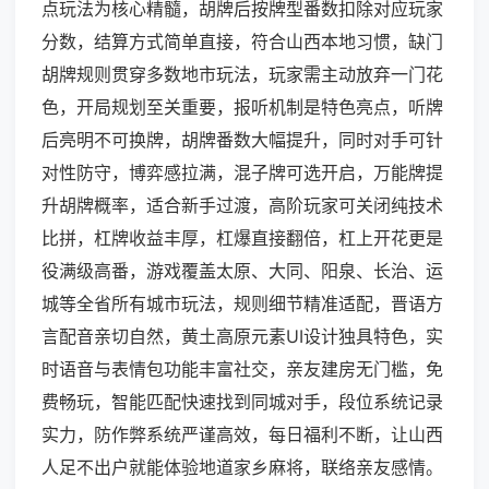
点玩法为核心精髓，胡牌后按牌型番数扣除对应玩家
分数，结算方式简单直接，符合山西本地习惯，缺门
胡牌规则贯穿多数地市玩法，玩家需主动放弃一门花
色，开局规划至关重要，报听机制是特色亮点，听牌
后亮明不可换牌，胡牌番数大幅提升，同时对手可针
对性防守，博弈感拉满，混子牌可选开启，万能牌提
升胡牌概率，适合新手过渡，高阶玩家可关闭纯技术
比拼，杠牌收益丰厚，杠爆直接翻倍，杠上开花更是
役满级高番，游戏覆盖太原、大同、阳泉、长治、运
城等全省所有城市玩法，规则细节精准适配，晋语方
言配音亲切自然，黄土高原元素UI设计独具特色，实
时语音与表情包功能丰富社交，亲友建房无门槛，免
费畅玩，智能匹配快速找到同城对手，段位系统记录
实力，防作弊系统严谨高效，每日福利不断，让山西
人足不出户就能体验地道家乡麻将，联络亲友感情。