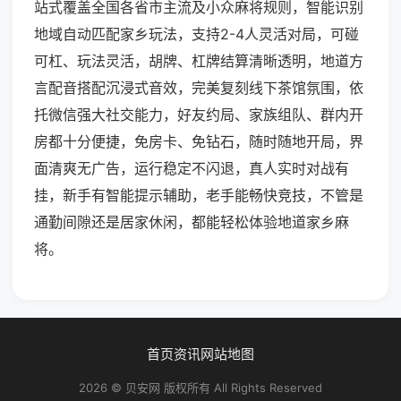
站式覆盖全国各省市主流及小众麻将规则，智能识别
地域自动匹配家乡玩法，支持2-4人灵活对局，可碰
可杠、玩法灵活，胡牌、杠牌结算清晰透明，地道方
言配音搭配沉浸式音效，完美复刻线下茶馆氛围，依
托微信强大社交能力，好友约局、家族组队、群内开
房都十分便捷，免房卡、免钻石，随时随地开局，界
面清爽无广告，运行稳定不闪退，真人实时对战有
挂，新手有智能提示辅助，老手能畅快竞技，不管是
通勤间隙还是居家休闲，都能轻松体验地道家乡麻
将。
首页
资讯
网站地图
2026 © 贝安网 版权所有 All Rights Reserved