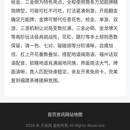
抢金、三金倒为特色亮点，全程使用筒条万加箭牌精
简牌型，可碰可杠不可吃，打法紧凑刺激，开局翻金
确定万能牌，金牌可替代任意花色，抢金、单游、双
游、三游机制让对局变数拉满，三金必倒、金龙啸天
等高阶玩法极具挑战性，花杠、跟打等本土规则悉数
保留，清一色、七对、碰碰胡等分阶清晰，自摸加
倍、杠上开花番数叠加，搭配地道闽南语、福州话双
语配音，软糯地道充满闽地风情，界面简洁大气、牌
面清晰，真人匹配快速稳定，亲友开黑免房卡，完美
复刻福建茶楼搓麻氛围。
首页
资讯
网站地图
2026 © 贝安网 版权所有 All Rights Reserved