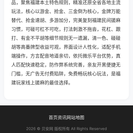
品，聚焦福建本土特色规则，精准还原全省各地主流
玩法，核心以游金、抢金、三金倒为核心，金牌万能
替代、抢金速胡、多游加分，完美复刻福建民间搓麻
习惯，可碰可杠不可吃，打法刺激不拖沓，花杠、跟
打、有金不平胡等细节规则无一遗漏，清一色、碰碰
胡等高番牌型收益可观，界面设计人性化，适配手机
端操作，方言配音地道亲切，依托微乐平台优势，真
人匹配快速稳定，防作弊系统完善，亲友开黑便捷无
门槛，无广告无付费陷阱，免费畅玩核心玩法，是福
建玩家线上搓麻的最佳选择。
首页
资讯
网站地图
2026 © 贝安网 版权所有 All Rights Reserved