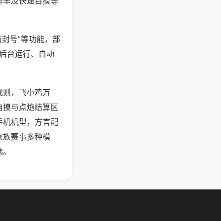
牌率及快速自摸等
防封号”等功能，部
过后台运行、自动
规则，飞小鸡万
自摸与点炮结算区
手机机型，方言配
家族赛事多种模
选。