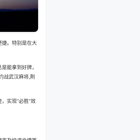
便捷。特别是在大
总是能拿到好牌，
约战武汉麻将,荆
，实现“必胜”效
。