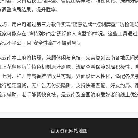
用神器；支持透视全局牌型、智能出牌策略、暗杠优化、提高好
法调整牌局结果，提升胜率。
巧；用户可通过第三方软件实现“随意选牌”“控制牌型”“防检测
家可能存在“牌特别好”或“透视他人牌型”的情况。这些工具通
现不平公，且“安全性高”“不被封号”。
焦云南本土麻将精髓，兼顾休闲与竞技，完美复刻云南各地民间
杠上花翻尾牌等特色机制原汁原味，流局查叫保障对局积极性，
、七对、杠开等高番牌型收益可观，界面设计人性化，适配各类
运行稳定流畅，无广告无付费陷阱，支持快速匹配、好友约局、
提示辅助，老手能畅快竞技，是云南及全国滇麻爱好者的线上优
首页
资讯
网站地图