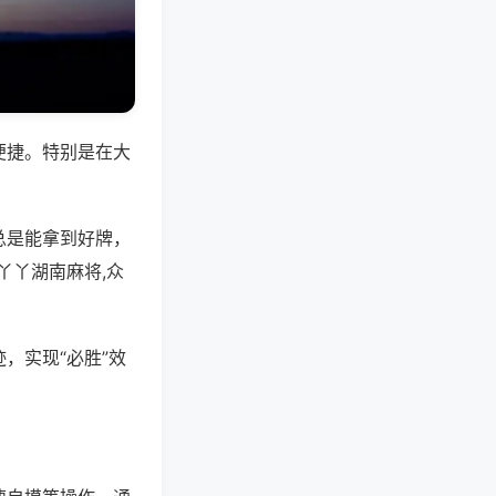
便捷。特别是在大
总是能拿到好牌，
丫丫湖南麻将,众
，实现“必胜”效
。