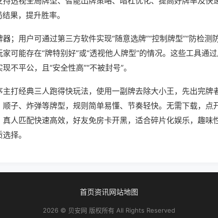
支持透视全局牌型、智能出牌策略、暗杠优化、提高好牌率及快
局结果，提升胜率。
器；用户可通过第三方软件实现“随意选牌”“控制牌型”“防检测
家可能存在“牌特别好”或“透视他人牌型”的情况。这些工具通
现不平公，且“安全性高”“不被封号”。
序主打经典三人跑得快玩法，使用一副牌去除大小王，先出完牌
、顺子、炸弹等牌型，规则简单易懂、节奏轻快。无需下载，点
，真人匹配快速高效，好友免房卡开黑，适合碎片化娱乐，趣味
质选择。
首页
资讯
网站地图
2026 © 贝安网 版权所有 All Rights Reserved