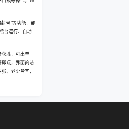
速自摸等操作，通
防封号”等功能，部
过后台运行、自动
者获胜，可出单
开即玩，界面简洁
性强、老少皆宜，