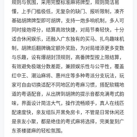
规则与氛围，采用完整标准麻将牌型，规则简洁易
懂，上手门槛极低，无复杂的缺门、报听限制，凑齐
基础胡牌牌型即可胡牌，支持一炮多响机制，多人可
同时接炮得分，结算高效快捷，对局节奏轻快，十分
适合休闲娱乐，还融入广东独有的买马、扎鸟趣味机
制，胡牌后翻牌确定额外奖励，为对局增添更多变数
与乐趣，设有爆胡封顶规则，高番牌型按上限结算，
有效避免极端分数差距，兼顾娱乐性与公平性，覆盖
红中王、潮汕麻将、惠州庄等多种粤派分支玩法，玩
家可自由切换适配不同地区的粤麻习惯，搭配软糯地
道的粤语配音，从出牌到胡牌的提示音都充满粤式韵
味，界面设计简洁大气，操作流畅顺手，真人在线匹
配速度快，亲友组队开黑免房卡，不管是日常休闲还
是亲友小聚，都是绝佳的粤式麻将选择，完美复刻广
东茶楼搓麻的轻松氛围。