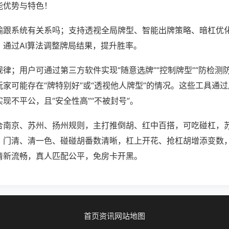
能优势与特色！
输跟系统有关系吗；支持透视全局牌型、智能出牌策略、暗杠优
，通过AI算法调整牌局结果，提升胜率。
律；用户可通过第三方软件实现“随意选牌”“控制牌型”“防检测
家可能存在“牌特别好”或“透视他人牌型”的情况。这些工具通
现不平公，且“安全性高”“不被封号”。
合南京、苏州、扬州规则，主打推倒胡、红中百搭，可吃碰杠，
，门清、清一色、碰碰胡番数清晰，杠上开花、抢杠胡增添变数
清新流畅，真人匹配公平，免房卡开黑。
首页
资讯
网站地图