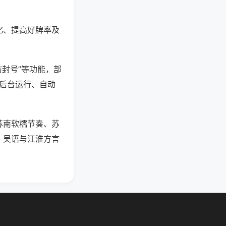
化、提高好牌率及
防封号”等功能，部
过后台运行、自动
苏南软糯节奏、苏
，吴语与江淮方言