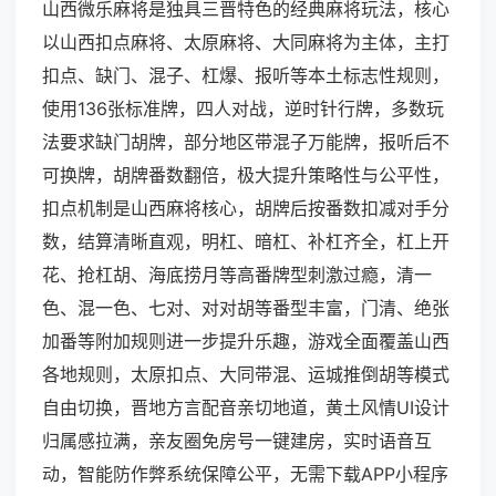
山西微乐麻将是独具三晋特色的经典麻将玩法，核心
以山西扣点麻将、太原麻将、大同麻将为主体，主打
扣点、缺门、混子、杠爆、报听等本土标志性规则，
使用136张标准牌，四人对战，逆时针行牌，多数玩
法要求缺门胡牌，部分地区带混子万能牌，报听后不
可换牌，胡牌番数翻倍，极大提升策略性与公平性，
扣点机制是山西麻将核心，胡牌后按番数扣减对手分
数，结算清晰直观，明杠、暗杠、补杠齐全，杠上开
花、抢杠胡、海底捞月等高番牌型刺激过瘾，清一
色、混一色、七对、对对胡等番型丰富，门清、绝张
加番等附加规则进一步提升乐趣，游戏全面覆盖山西
各地规则，太原扣点、大同带混、运城推倒胡等模式
自由切换，晋地方言配音亲切地道，黄土风情UI设计
归属感拉满，亲友圈免房号一键建房，实时语音互
动，智能防作弊系统保障公平，无需下载APP小程序