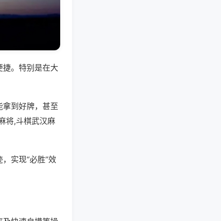
便捷。特别是在大
能拿到好牌，甚至
麻将,斗棋武汉麻
，实现“必胜”效
。