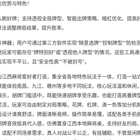
能优势与特色！
么刷好牌；支持透视全局牌型、智能出牌策略、暗杠优化、提高
算法调整牌局结果，提升胜率。
神器；用户可通过第三方软件实现“随意选牌”“控制牌型”“防检
玩家可能存在“牌特别好”或“透视他人牌型”的情况。这些工具
实现不平公，且“安全性高”“不被封号”。
为江西麻将爱好者打造，集全省各地特色玩法于一体，打造一站
就能体验南昌、九江、赣州等多地不同玩法，核心玩法温和休闲
娱乐，胡牌门槛适中，既能快速胡牌享受乐趣，也能打造高番牌
灵活，玩家可自由制定对局策略，花牌、杠牌、清一色等加分机
面设计清爽舒适，牌面清晰易辨，操作简单易懂，适配各类手机
胡牌音效极具代入感，仿佛置身江西本地麻将桌，支持好友约局
，适配不同场景需求，真人对战公平公正，有挂辅助，不管是闲