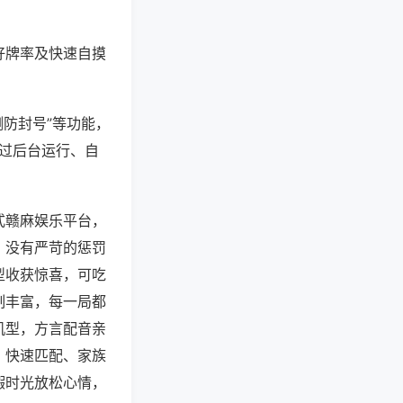
好牌率及快速自摸
测防封号”等功能，
通过后台运行、自
式赣麻娱乐平台，
，没有严苛的惩罚
型收获惊喜，可吃
制丰富，每一局都
机型，方言配音亲
、快速匹配、家族
暇时光放松心情，