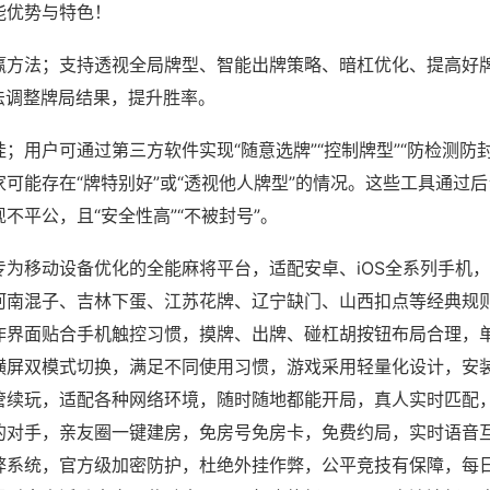
能优势与特色！
赢方法；支持透视全局牌型、智能出牌策略、暗杠优化、提高好
法调整牌局结果，提升胜率。
；用户可通过第三方软件实现“随意选牌”“控制牌型”“防检测防
可能存在“牌特别好”或“透视他人牌型”的情况。这些工具通过
不平公，且“安全性高”“不被封号”。
专为移动设备优化的全能麻将平台，适配安卓、iOS全系列手机
河南混子、吉林下蛋、江苏花牌、辽宁缺门、山西扣点等经典规
作界面贴合手机触控习惯，摸牌、出牌、碰杠胡按钮布局合理，
横屏双模式切换，满足不同使用习惯，游戏采用轻量化设计，安
管续玩，适配各种网络环境，随时随地都能开局，真人实时匹配
的对手，亲友圈一键建房，免房号免房卡，免费约局，实时语音
弊系统，官方级加密防护，杜绝外挂作弊，公平竞技有保障，每