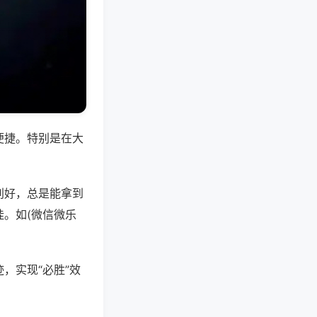
便捷。特别是在大
别好，总是能拿到
。如(微信微乐
，实现“必胜”效
。