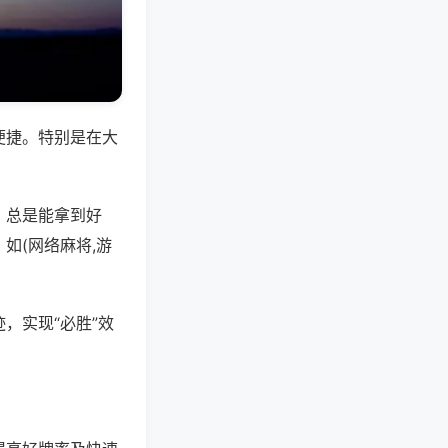
便捷。特别是在大
，总是能拿到好
如(网络麻将,游
，实现“必胜”效
。