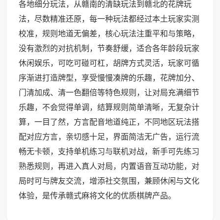
各地细分玩法，从赣南的清缺玩法到赣北的花牌玩
法，尽数精准还原，每一种玩法都经过本土玩家实测
校准，规则地道无偏差，核心玩法注重平和与策略，
没有激烈的对抗机制，节奏舒缓，适合各年龄段玩家
休闲娱乐，可吃可碰可杠，胡牌方式灵活，玩家可循
序渐进打造牌型，享受慢慢凑牌的乐趣，花牌加分、
门清加成、清一色翻倍等特色规则，让对局充满细节
乐趣，不会觉得单调，结算规则简单清晰，无复杂计
算，一目了然，方言配音地道纯正，不同地区玩法搭
配对应方言，亲切感十足，界面简洁无广告，运行流
畅无卡顿，支持单机练习与联机对战，新手可先练习
熟悉规则，再进入真人对局，内置语音互动功能，对
局时可与牌友交流，增添社交氛围，兼顾休闲与文化
体验，是传承赣式麻将文化的优质棋牌产品。