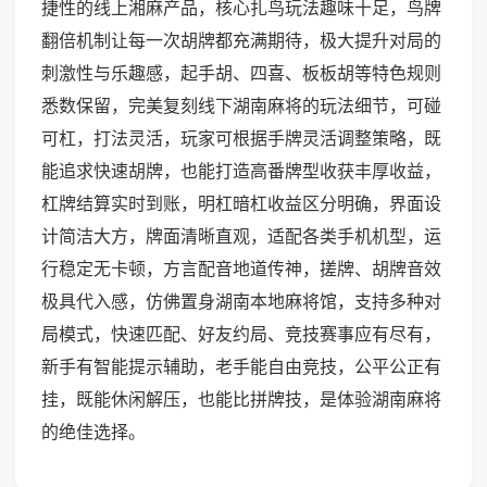
捷性的线上湘麻产品，核心扎鸟玩法趣味十足，鸟牌
翻倍机制让每一次胡牌都充满期待，极大提升对局的
刺激性与乐趣感，起手胡、四喜、板板胡等特色规则
悉数保留，完美复刻线下湖南麻将的玩法细节，可碰
可杠，打法灵活，玩家可根据手牌灵活调整策略，既
能追求快速胡牌，也能打造高番牌型收获丰厚收益，
杠牌结算实时到账，明杠暗杠收益区分明确，界面设
计简洁大方，牌面清晰直观，适配各类手机机型，运
行稳定无卡顿，方言配音地道传神，搓牌、胡牌音效
极具代入感，仿佛置身湖南本地麻将馆，支持多种对
局模式，快速匹配、好友约局、竞技赛事应有尽有，
新手有智能提示辅助，老手能自由竞技，公平公正有
挂，既能休闲解压，也能比拼牌技，是体验湖南麻将
的绝佳选择。