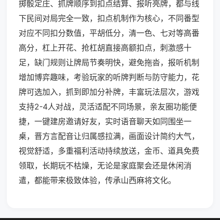
掷骰定庄、抓牌顺序到扣点结算、报听亮牌，都与线
下民间对局完全一致，扣点机制作为核心，不同番型
对应不同扣分数值，平胡低分，清一色、七对等高番
高分，杠上开花、抢杠胡直接高额扣点，刺激感十
足，缺门规则让牌局节奏明快，避免拖沓，报听机制
增加博弈趣味，考验玩家的听牌判断与防守能力，花
牌可选加入，抓到即加分补牌，丰富玩法层次，游戏
支持2-4人对战，灵活适配不同场景，亲友圈功能便
捷，一键建房邀请好友，实时语音聊天如同围坐一
桌，晋方言配音让归属感拉满，画面设计简约大气，
视觉舒适，多重福利活动持续放送，金币、道具免费
领取，长期玩不枯燥，无论是家庭聚会还是休闲消
遣，都能带来极致体验，传承山西麻将文化。