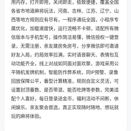
用内存，打开即用，关闭即走，极致便捷，覆盖全国
各省市地道麻将玩法，河南、吉林、江苏、辽宁、山
西等地方规则应有尽有，一程序通玩全国，小程序专
属优化，加载速度快，运行流畅不卡顿，适配所有微
信版本与手机型号，操作简洁易懂，微信授权一键登
录，无需注册，亲友建房免房号，分享微信即可邀请
好友入局，约局效率拉满，实时语音聊天、表情包互
动功能齐全，线上对战如同面对面欢聚，游戏采用公
平随机发牌机制，智能防作弊系统，同IP预警、录像
回放保障公平，番型计算精准，规则自定义灵活，可
设置封顶番数、是否带混、能否吃牌等参数，完美适
配个人喜好，每日登录送金币，福利活动不间断，休
闲娱乐、亲友聚会首选，真正实现随时随地、想玩就
玩的麻将体验。