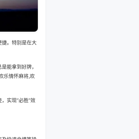
便捷。特别是在大
总是能拿到好牌，
欢乐情怀麻将,欢
，实现“必胜”效
。