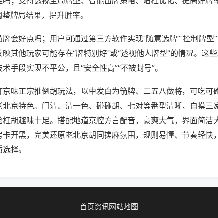
挂吗；支持透视全局牌型、智能出牌策略、暗杠优化、提高好牌
调整牌局结果，提升胜率。
牌会好点吗；用户可通过第三方软件实现“随意选牌”“控制牌型”
映其他玩家可能存在“牌特别好”或“透视他人牌型”的情况。这
术手段实现不平公，且“安全性高”“不被封号”。
打京味正宗推倒胡玩法，以中发白为箭牌、二五八做将，可吃可
老北京特色。门清、清一色、碰碰胡、七对等番型清晰，自摸三
抢杠胡趣味十足。搭配地道京腔方言配音，豪爽大气，界面简洁
房卡开黑，完美还原老北京胡同搓麻氛围，规则易懂、节奏轻快
质选择。
首页
资讯
网站地图