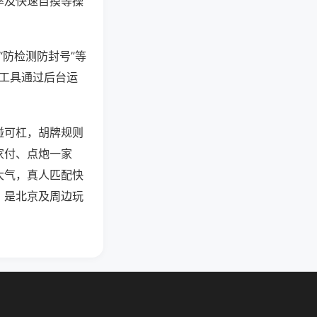
率及快速自摸等操
“防检测防封号”等
些工具通过后台运
碰可杠，胡牌规则
家付、点炮一家
大气，真人匹配快
，是北京及周边玩