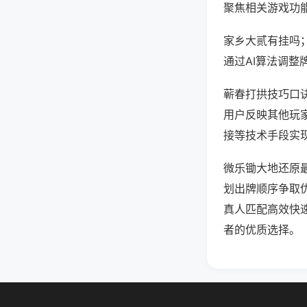
聚焦相关游戏功
家乡大贰有挂吗
通过AI算法调整
蕲春打拱技巧口诀
用户反映其他玩家
接等技术手段实现
微乐锄大地还原
划出牌顺序争取
真人匹配高效快
者的优质选择。