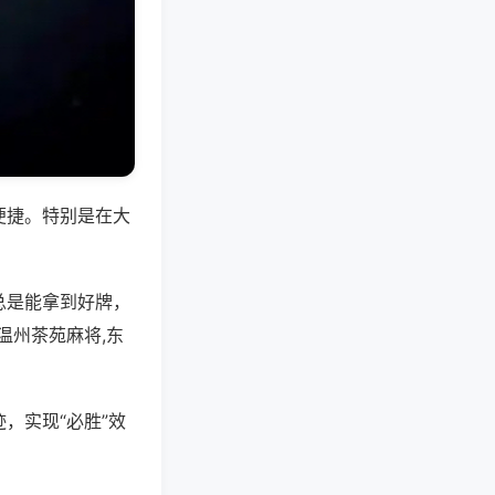
便捷。特别是在大
总是能拿到好牌，
温州茶苑麻将,东
，实现“必胜”效
。