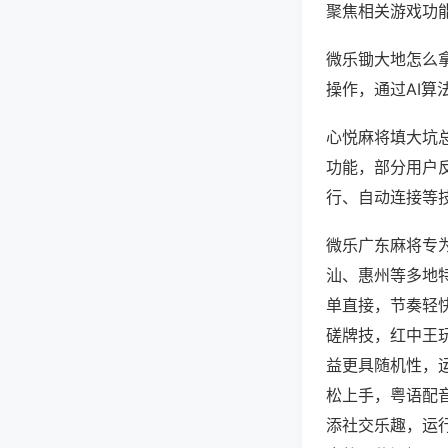
聚焦相关游戏功
微乐锄大地怎么
操作，通过AI算
心悦麻将填大坑总
功能，部分用户反
行、自动连接等技
微乐广东麻将专
汕、惠州等多地
单直接，节奏轻
磋牌技，红中王
益更具随机性，
松上手，粤语配
添社交乐趣，运