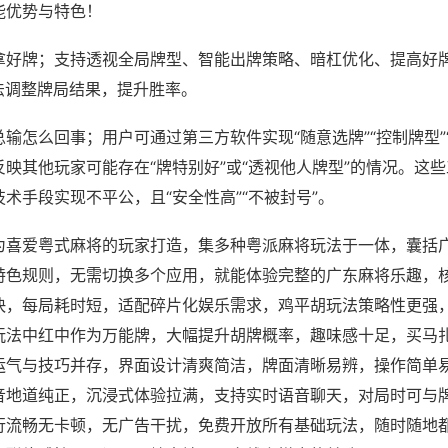
能优势与特色！
拿好牌；支持透视全局牌型、智能出牌策略、暗杠优化、提高好
法调整牌局结果，提升胜率。
输怎么回事；用户可通过第三方软件实现“随意选牌”“控制牌型”
映其他玩家可能存在“牌特别好”或“透视他人牌型”的情况。这
术手段实现不平公，且“安全性高”“不被封号”。
为喜爱粤式麻将的玩家打造，集多种粤派麻将玩法于一体，囊括
特色规则，无需切换多个应用，就能体验完整的广东麻将乐趣，
快，每局耗时短，适配碎片化娱乐需求，鸡平胡玩法策略性更强
玩法中红中作为万能牌，大幅提升胡牌概率，趣味感十足，买马
运气与技巧并存，界面设计清爽简洁，牌面清晰易辨，操作简单
音地道纯正，沉浸式体验拉满，支持实时语音聊天，对局时可与
行流畅无卡顿，无广告干扰，免费开放所有基础玩法，随时随地