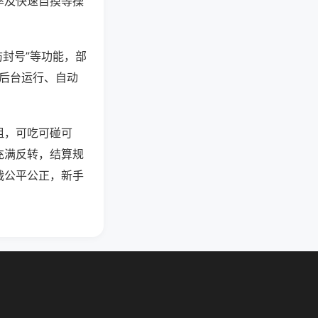
率及快速自摸等操
防封号”等功能，部
过后台运行、自动
组，可吃可碰可
充满反转，结算规
战公平公正，新手