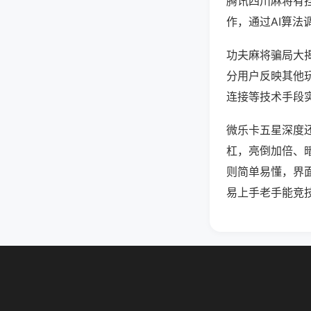
腾讯四川麻将有
作，通过AI算法
功夫麻将骗局大揭
分用户反映其他玩
连接等技术手段实
微乐卡五星深度
杠，亮倒加倍、
则简单易懂，界
易上手老手能竞