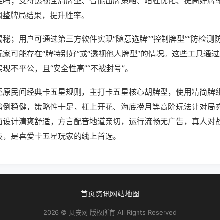
挂吗；支持透视全局牌型、智能出牌策略、暗杠优化、提高好牌
调整牌局结果，提升胜率。
秘；用户可通过第三方软件实现“随意选牌”“控制牌型”“防检测
家可能存在“牌特别好”或“透视他人牌型”的情况。这些工具通
现不平公，且“安全性高”“不被封号”。
还原民间经典卡五星规则，主打卡五星核心胡牌型，使用精简牌
暗倒稳健，策略性十足，杠上开花、海底捞月等高阶玩法让对局
面设计清爽舒适，方言配音地道亲切，运行流畅无广告，真人对
技，是喜爱卡五星玩家的线上首选。
首页
资讯
网站地图
2026 © 贝安网 版权所有 All Rights Reserved