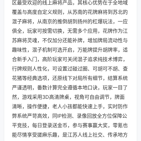
区最受欢迎的线上麻将产品，其核心优势在于全地域
覆盖与高度自定义规则，从苏南的花牌麻将到苏北的
混子麻将，从南京的推倒胡到扬州的杠爆玩法，一应
俱全，玩家可按需切换，无需多个应用，花牌作为江
苏麻将灵魂，不仅加分还能补牌，增加牌局流动性与
趣味性，混子机制可选开启，万能牌提升胡牌率，适
合新手入门，高阶玩家可关闭混子追求纯技术博弈，
行牌规则人性化，可设置过碰过圈、可胡可不胡、查
花猪等经典选项，还原线下对局所有细节，结算系统
严谨透明，番数计算完全遵循本地口诀，玩家一目了
然，游戏采用3D高清牌桌，视角可自由调节，牌面
清晰，操作便捷，老人小孩都能快速上手，实时防作
弊系统严苛高效，同IP检测、录像回放全方位保障公
平竞技，每日登录送金币，参与赛事赢大奖，零氪也
能尽情享受搓麻乐趣，是江苏人线上社交、传承地方