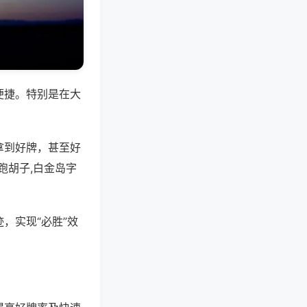
便捷。特别是在大
拿到好牌，甚至好
跑胡子,白金岛字
，实现“必胜”效
。