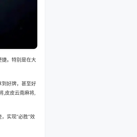
便捷。特别是在大
拿到好牌，甚至好
,皮皮云南麻将,
，实现“必胜”效
。