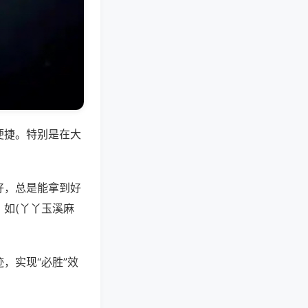
便捷。特别是在大
好，总是能拿到好
如(丫丫玉溪麻
，实现“必胜”效
。