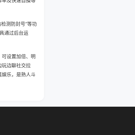
牌率及快速自摸等
防检测防封号”等功
工具通过后台运
，可设置加倍、明
边玩边聊社交拉
属娱乐，是熟人斗