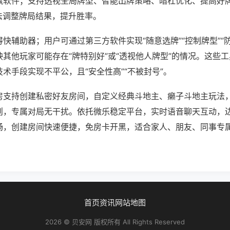
赢软件；支持透视全局牌型、智能出牌策略、暗杠优化、提高好
法调整牌局结果，提升胜率。
快辅助器；用户可通过第三方软件实现“随意选牌”“控制牌型”“
其他玩家可能存在“牌特别好”或“透视他人牌型”的情况。这些
术手段实现不平公，且“安全性高”“不被封号”。
房支持创建私密好友房间，自定义经典斗地主、癞子斗地主玩法
则，专属对局无干扰。依托微乐稳定平台，实时语音聊天互动，
畅，创建房间快速便捷，免房卡开黑，适合家人、朋友、同事专
。
首页
资讯
网站地图
2026 © 贝安网 版权所有 All Rights Reserved