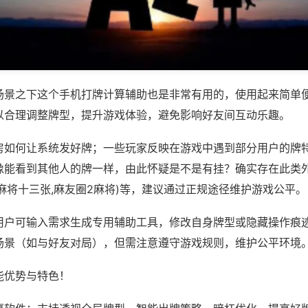
场景之下这个手机打牌计算辅助也是非常有用的，使用起来简单
以合理调整牌型，提升游戏体验，避免影响好友间互动乐趣。
房如何让系统发好牌；一些玩家反映在游戏中遇到部分用户的牌
像能看到其他人的牌一样，由此怀疑是不是有挂？确实存在此类外
麻将十三张,麻友圈2麻将)等，建议通过正规途径维护游戏公平。
用户可输入需求生成专用辅助工具，修改自身牌型或隐藏操作痕迹
场景（如与好友对局），但需注意遵守游戏规则，维护公平环境
能优势与特色！