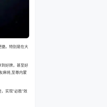
便捷。特别是在大
拿到好牌，甚至好
友麻将,至尊内蒙
，实现“必胜”效
。