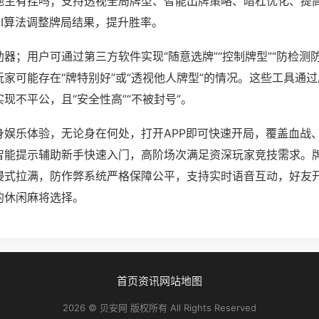
地主有挂吗；支持透视全局牌型、智能出牌策略、暗杠优化、提
AI算法调整牌局结果，提升胜率。
器；用户可通过第三方软件实现“随意选牌”“控制牌型”“防检测
家可能存在“牌特别好”或“透视他人牌型”的情况。这些工具通
现不平公，且“安全性高”“不被封号”。
身娱乐体验，无论身在何处，打开APP即可快速开局，覆盖血战
智能提示辅助新手快速入门，高阶场次满足资深玩家竞技需求。
浸式拉满，防作弊系统严格保障公平，支持实时语音互动，好友
的休闲麻将选择。
首页
资讯
网站地图
2026 © 贝安网 版权所有 All Rights Reserved