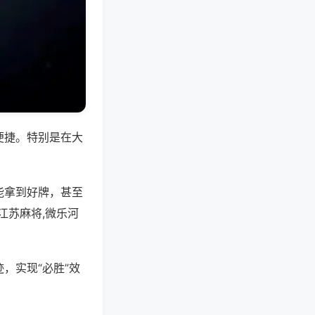
便捷。特别是在大
能拿到好牌，甚至
江苏麻将,微乐河
，实现“必胜”效
。