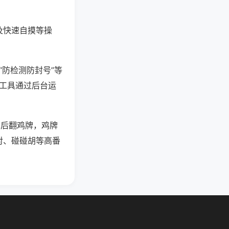
及快速自摸等操
“防检测防封号”等
些工具通过后台运
牌后翻鸡牌，鸡牌
对、碰碰胡等高番
。