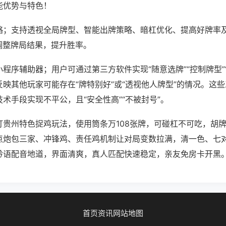
能优势与特色！
略；支持透视全局牌型、智能出牌策略、暗杠优化、提高好牌率
调整牌局结果，提升胜率。
程序辅助器；用户可通过第三方软件实现“随意选牌”“控制牌型”
映其他玩家可能存在“牌特别好”或“透视他人牌型”的情况。这
术手段实现不平公，且“安全性高”“不被封号”。
打贵州特色捉鸡玩法，使用筒条万108张牌，可碰杠不可吃，胡
点炮包三家、冲锋鸡、责任鸡机制让对局变数拉满，清一色、七
黔语配音地道，界面清爽，真人匹配快速稳定，亲友免房卡开黑
首页
资讯
网站地图