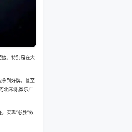
便捷。特别是在大
能拿到好牌，甚至
河北麻将,微乐广
，实现“必胜”效
。