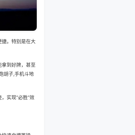
便捷。特别是在大
能拿到好牌，甚至
跑胡子,手机斗地
，实现“必胜”效
。