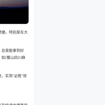
便捷。特别是在大
，总是能拿到好
如(蜀山四川麻
，实现“必胜”效
。