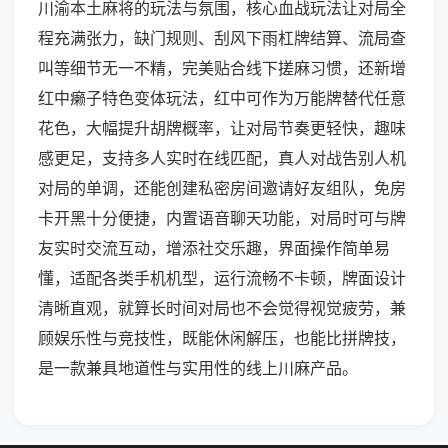
川渝本土麻将的玩法与氛围，核心血战玩法让对局全
程充满张力，缺门规则、刮风下雨杠牌结算、流局查
叫等细节无一不精，完美贴合线下搓麻习惯，还新增
红中癞子特色变体玩法，红中可作为万能牌替代任意
花色，大幅提升胡牌概率，让对局节奏更轻快，趣味
感更足，支持多人实时在线匹配，真人对战告别人机
对局的单调，还能创建私密房间邀请好友组队，免房
卡开黑十分便捷，内置语音聊天功能，对局时可与牌
友实时交流互动，增添社交乐趣，界面操作简单易
懂，适配各类手机机型，运行流畅不卡顿，牌面设计
清晰直观，就算长时间对局也不会觉得视觉疲劳，兼
顾娱乐性与竞技性，既能休闲解压，也能比拼牌技，
是一款兼具地道性与实用性的线上川麻产品。