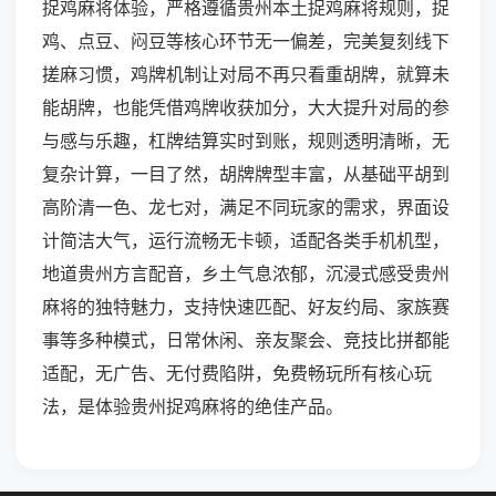
捉鸡麻将体验，严格遵循贵州本土捉鸡麻将规则，捉
鸡、点豆、闷豆等核心环节无一偏差，完美复刻线下
搓麻习惯，鸡牌机制让对局不再只看重胡牌，就算未
能胡牌，也能凭借鸡牌收获加分，大大提升对局的参
与感与乐趣，杠牌结算实时到账，规则透明清晰，无
复杂计算，一目了然，胡牌牌型丰富，从基础平胡到
高阶清一色、龙七对，满足不同玩家的需求，界面设
计简洁大气，运行流畅无卡顿，适配各类手机机型，
地道贵州方言配音，乡土气息浓郁，沉浸式感受贵州
麻将的独特魅力，支持快速匹配、好友约局、家族赛
事等多种模式，日常休闲、亲友聚会、竞技比拼都能
适配，无广告、无付费陷阱，免费畅玩所有核心玩
法，是体验贵州捉鸡麻将的绝佳产品。