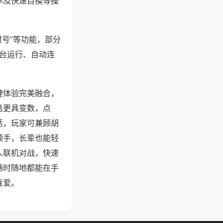
率及快速自摸等操
封号”等功能，部分
后台运行、自动连
捷体验完美融合，
益更具变数，点
活，玩家可兼顾胡
顺手，长辈也能轻
人联机对战，快速
随时随地都能在手
喜爱。