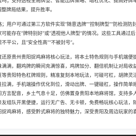
挂吗；支持透视全局牌型、智能出牌策略、暗杠优化、提高好牌
调整牌局结果，提升胜率。
；用户可通过第三方软件实现“随意选牌”“控制牌型”“防检测防
可能存在“牌特别好”或“透视他人牌型”的情况。这些工具通过
不平公，且“安全性高”“不被封号”。
度还原贵州贵阳捉鸡麻将核心玩法，将本土特色规则与手机端便
味满满，翻鸡牌的瞬间充满惊喜，鸡牌加分、翻倍机制让对局收
豆等贵阳特色杠牌规则，精准复刻本地玩法，可碰可杠，胡牌灵
性拉满，手机端操作优化到位，滑动出牌、一键碰杠，操作简单
阳方言配音，乡土气息十足，仿佛置身贵阳本地麻将馆，支持多
亲友组队开黑便捷，运行无广告、无卡顿，免费畅玩核心玩法，
阳捉鸡麻将，感受黔式麻将的独特魅力，深受贵阳及周边玩家的