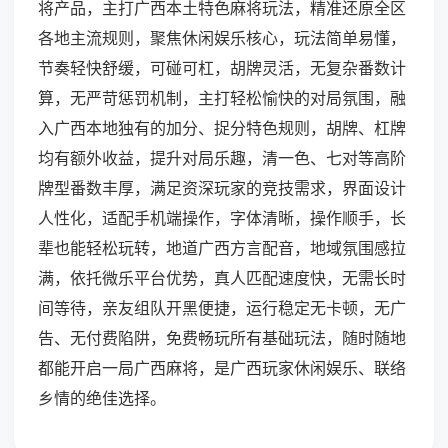
将产品，主打广西本土特色麻将玩法，精准还原全区
各地主流规则，聚焦休闲娱乐核心，玩法简单易懂，
节奏轻快舒缓，可碰可杠，胡牌灵活，无复杂番数计
算，无严苛惩罚机制，主打轻松愉快的对局氛围，融
入广西本地独有的加分、捉分特色规则，胡牌、杠牌
均有额外收益，提升对局乐趣，清一色、七对等高阶
牌型番数丰厚，满足资深玩家的竞技需求，界面设计
人性化，适配手机端操作，字体清晰，操作顺手，长
辈也能轻松玩转，地道广西方言配音，地域氛围感拉
满，依托微乐平台优势，真人匹配速度快，无需长时
间等待，亲友组队开黑便捷，运行稳定无卡顿，无广
告、无付费陷阱，免费畅玩所有基础玩法，随时随地
都能开启一局广西麻将，是广西玩家休闲娱乐、联络
乡情的绝佳选择。