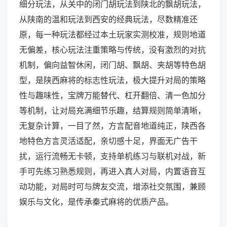
细分玩法，从关中的闭门胡玩法到陕北的飘胡玩法，
从陕南的温和玩法到西安的经典玩法，尽数精准还
原，每一种玩法都经过本土玩家实测校准，规则地道
无偏差，核心玩法注重策略与传统，没有激烈的对抗
机制，偏向益智休闲，闭门胡、飘胡、夹胡等特色胡
型，是陕西麻将的标志性玩法，极大提升对局的策略
性与趣味性，宝牌万能替代、杠开翻倍、清一色加分
等机制，让对局充满细节乐趣，结算规则简单清晰，
无复杂计算，一目了然，方言配音地道纯正，陕西各
地特色方言灵活适配，亲切感十足，界面无广告干
扰，运行流畅无卡顿，支持单机练习与联机对战，新
手可先练习熟悉规则，再进入真人对局，内置语音互
动功能，对局时可与牌友交流，增添社交氛围，兼顾
娱乐与文化，是传承秦式麻将的优质产品。