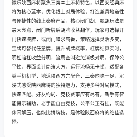
微乐陕西麻将聚焦三秦本土麻将特色，以西安经典麻
将为核心蓝本，优化线上对局体验，打造兼具地道性
与便捷性的线上秦麻产品，核心闭门胡、飘胡玩法是
最大亮点，闭门听牌后胡牌收益翻倍，玩家可选择开
门快速凑牌，或闭门追求高番，策略选择灵活多变，
宝牌可替代任意牌，提升胡牌概率，杠牌结算实时，
明杠暗杠收益分明，流局查叫避免消极对局，保障公
平性，界面设计简洁大方，运行流畅无卡顿，适配各
类手机机型，地道陕西方言配音，三秦韵味十足，沉
浸式感受陕西麻将的独特魅力，支持多种对局模式，
快速匹配、好友约局、竞技赛事应有尽有，新手有智
能提示辅助，老手能自由竞技，公平公正有挂，既能
休闲解压，也能比拼牌技，是体验陕西麻将的绝佳选
择。