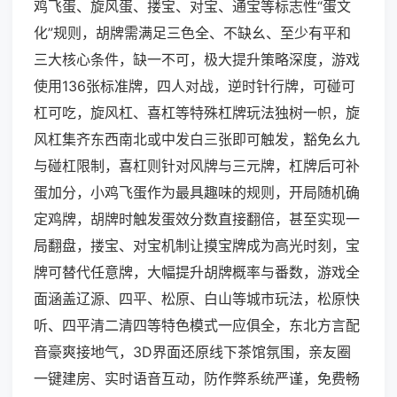
鸡飞蛋、旋风蛋、搂宝、对宝、通宝等标志性“蛋文
化”规则，胡牌需满足三色全、不缺幺、至少有平和
三大核心条件，缺一不可，极大提升策略深度，游戏
使用136张标准牌，四人对战，逆时针行牌，可碰可
杠可吃，旋风杠、喜杠等特殊杠牌玩法独树一帜，旋
风杠集齐东西南北或中发白三张即可触发，豁免幺九
与碰杠限制，喜杠则针对风牌与三元牌，杠牌后可补
蛋加分，小鸡飞蛋作为最具趣味的规则，开局随机确
定鸡牌，胡牌时触发蛋效分数直接翻倍，甚至实现一
局翻盘，搂宝、对宝机制让摸宝牌成为高光时刻，宝
牌可替代任意牌，大幅提升胡牌概率与番数，游戏全
面涵盖辽源、四平、松原、白山等城市玩法，松原快
听、四平清二清四等特色模式一应俱全，东北方言配
音豪爽接地气，3D界面还原线下茶馆氛围，亲友圈
一键建房、实时语音互动，防作弊系统严谨，免费畅