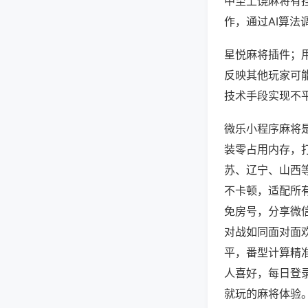
中至上饶麻将有
作，通过AI算法
星悦麻将插件；用
反映其他玩家可能
技术手段实现不平
微乐小程序麻将
装零占用内存，
苏、辽宁、山西
不卡顿，适配所
免房号，分享微
对战如同面对面
平，番型计算精
人喜好，每日登
就玩的麻将体验