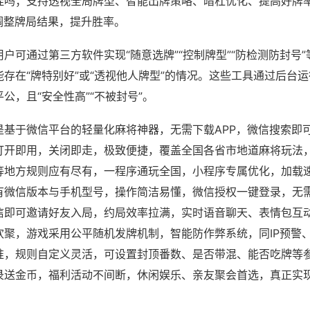
挂吗；支持透视全局牌型、智能出牌策略、暗杠优化、提高好牌
调整牌局结果，提升胜率。
户可通过第三方软件实现“随意选牌”“控制牌型”“防检测防封号
存在“牌特别好”或“透视他人牌型”的情况。这些工具通过后台
公，且“安全性高”“不被封号”。
是基于微信平台的轻量化麻将神器，无需下载APP，微信搜索即
打开即用，关闭即走，极致便捷，覆盖全国各省市地道麻将玩法
等地方规则应有尽有，一程序通玩全国，小程序专属优化，加载
有微信版本与手机型号，操作简洁易懂，微信授权一键登录，无
信即可邀请好友入局，约局效率拉满，实时语音聊天、表情包互
欢聚，游戏采用公平随机发牌机制，智能防作弊系统，同IP预警
准，规则自定义灵活，可设置封顶番数、是否带混、能否吃牌等
录送金币，福利活动不间断，休闲娱乐、亲友聚会首选，真正实
。