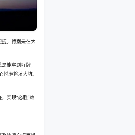
便捷。特别是在大
总是能拿到好牌，
心悦麻将填大坑,
，实现“必胜”效
。