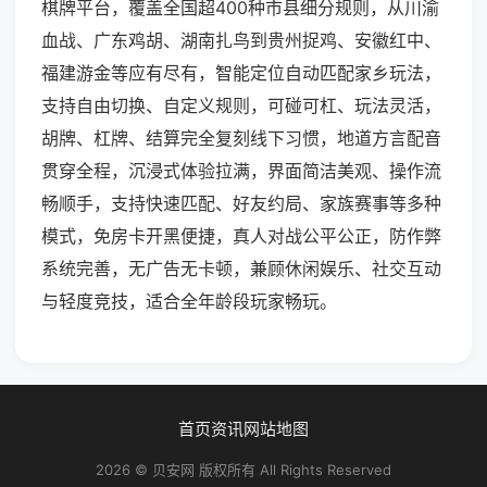
棋牌平台，覆盖全国超400种市县细分规则，从川渝
血战、广东鸡胡、湖南扎鸟到贵州捉鸡、安徽红中、
福建游金等应有尽有，智能定位自动匹配家乡玩法，
支持自由切换、自定义规则，可碰可杠、玩法灵活，
胡牌、杠牌、结算完全复刻线下习惯，地道方言配音
贯穿全程，沉浸式体验拉满，界面简洁美观、操作流
畅顺手，支持快速匹配、好友约局、家族赛事等多种
模式，免房卡开黑便捷，真人对战公平公正，防作弊
系统完善，无广告无卡顿，兼顾休闲娱乐、社交互动
与轻度竞技，适合全年龄段玩家畅玩。
首页
资讯
网站地图
2026 © 贝安网 版权所有 All Rights Reserved