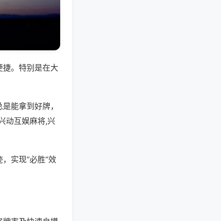
便捷。特别是在大
总是能拿到好牌，
兴动互娱麻将,兴
，实现“必胜”效
。